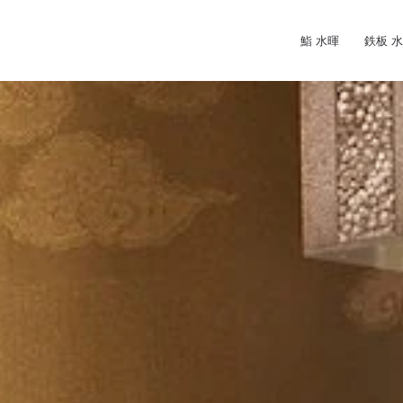
鮨 水暉
鉄板 