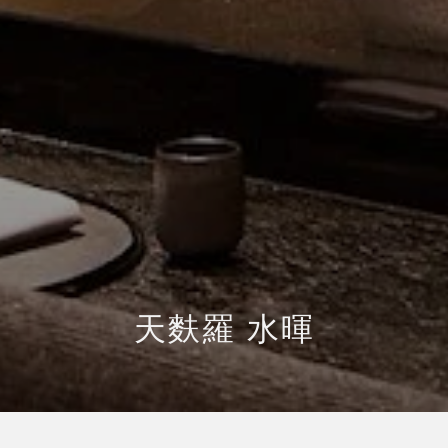
天麩羅 水暉